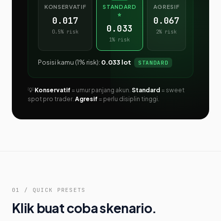
KONSERVATIF
STANDARD
AGRESIF
⭐
0.017
0.067
0.033
0.5% risk
2% risk
1% risk
Posisi kamu (1% risk):
0.033 lot
STANDARD
💡
Konservatif
= umur panjang akun.
Standard
= sweet
spot pro trader.
Agresif
= perlu disiplin tinggi.
01 / QUICK PRESETS
Klik buat coba skenario.