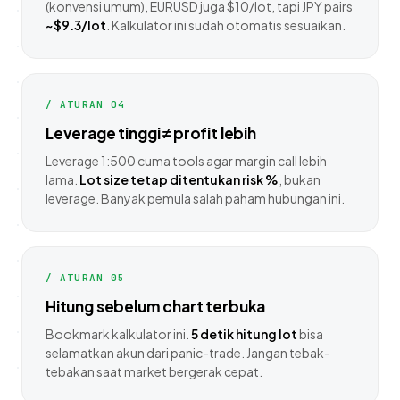
(konvensi umum), EURUSD juga $10/lot, tapi JPY pairs
~$9.3/lot
. Kalkulator ini sudah otomatis sesuaikan.
/ ATURAN 04
Leverage tinggi ≠ profit lebih
Leverage 1:500 cuma tools agar margin call lebih
lama.
Lot size tetap ditentukan risk %
, bukan
leverage. Banyak pemula salah paham hubungan ini.
/ ATURAN 05
Hitung sebelum chart terbuka
Bookmark kalkulator ini.
5 detik hitung lot
bisa
selamatkan akun dari panic-trade. Jangan tebak-
tebakan saat market bergerak cepat.