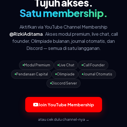
Tujuh akses.
Satu membership.
Aktifkan via YouTube Channel Membership
@RizkiAditama
. Akses modul premium, live chat, call
founder, Olimpiade bulanan, journal otomatis, dan
Discord — semua di satu langganan.
Modul Premium
Live Chat
Call Founder
Pendanaan Capital
Olimpiade
Journal Otomatis
Discord Server
Join YouTube Membership
atau cek dulu channel-nya →