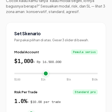
Cocok kalau kamu tanya "kalau modal segini, lotnya
bagusnya berapa?" Sesuaikan modal, risk, dan SL — lihat 3
zona aman: konservatif, standard, agresif.
Set Skenario
Pair pakai pilihan di atas. Geser 3 slider di bawah.
Modal Account
Pemula serius
$
1,000
≈ Rp 16.500.000
$100
$1k
$5k
$50k
Risk Per Trade
Standard pro
1.0
%
≈ $10.00 per trade