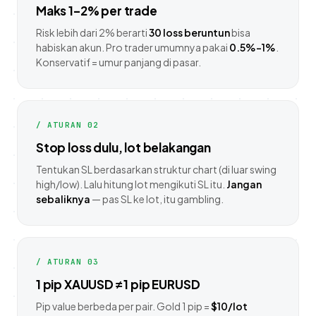
Maks 1–2% per trade
Risk lebih dari 2% berarti
30 loss beruntun
bisa
habiskan akun. Pro trader umumnya pakai
0.5%–1%
.
Konservatif = umur panjang di pasar.
/ ATURAN 02
Stop loss dulu, lot belakangan
Tentukan SL berdasarkan struktur chart (di luar swing
high/low). Lalu hitung lot mengikuti SL itu.
Jangan
sebaliknya
— pas SL ke lot, itu gambling.
/ ATURAN 03
1 pip XAUUSD ≠ 1 pip EURUSD
Pip value berbeda per pair. Gold 1 pip =
$10/lot