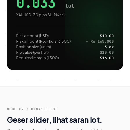
0.033
lot
XAUUSD · 30 pips SL · 1% risk
Risk amount (USD)
$10.00
Risk amount (Rp, ≈ kurs 16.500)
≈ Rp 165.000
Position size (units)
3 oz
Pip value (per 1 lot)
$10.00
Required margin (1:500)
$16.00
MODE 02 / DYNAMIC LOT
Geser slider, lihat saran lot.