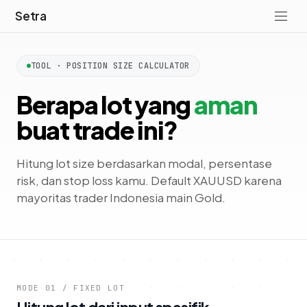
Setra
TOOL · POSITION SIZE CALCULATOR
Berapa lot yang
aman
buat trade ini?
Hitung lot size berdasarkan modal, persentase
risk, dan stop loss kamu. Default
XAUUSD
karena
mayoritas trader Indonesia main Gold.
MODE 01 / FIXED LOT