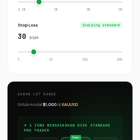
0.1%
1%
2%
5%
Stop Loss
Scalping standard
30
pips
5
30
100
200
SARAN LOT RANGE
Untuk modal
$1,000
di
XAUUSD
⭐ 3 ZONA BERDASARKAN RISK STANDARD
PRO TRADER
Kamu