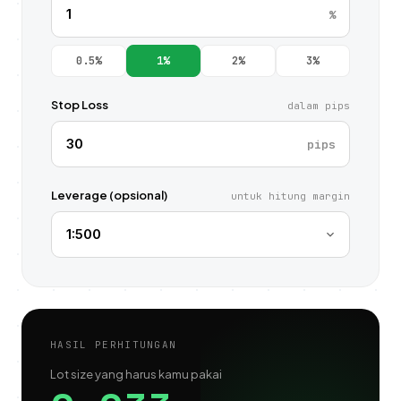
%
0.5%
1%
2%
3%
Stop Loss
dalam pips
pips
Leverage (opsional)
untuk hitung margin
HASIL PERHITUNGAN
Lot size yang harus kamu pakai