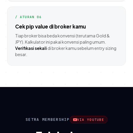
/ ATURAN 06
Cek pip value di broker kamu
Tiap broker bisa beda konvensi (terutama Gold &
JPY). Kalkulator ini pakai konvensi paling umum.
Verifikasi sekali
di broker kamu sebelum entry sizing
besar.
SETRA MEMBERSHIP
VIA YOUTUBE