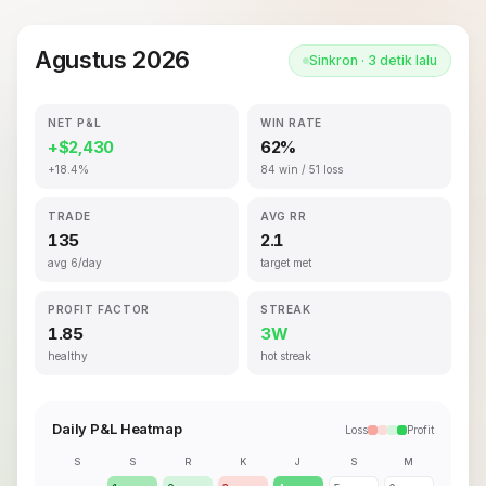
Agustus 2026
Sinkron · 3 detik lalu
NET P&L
WIN RATE
+$2,430
62%
+18.4%
84 win / 51 loss
TRADE
AVG RR
135
2.1
avg 6/day
target met
PROFIT FACTOR
STREAK
1.85
3W
healthy
hot streak
Daily P&L Heatmap
Loss
Profit
S
S
R
K
J
S
M