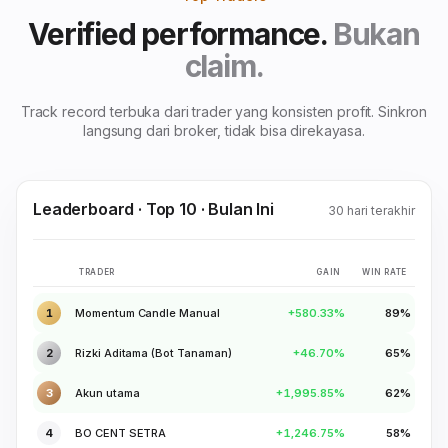
Verified performance.
Bukan
claim.
Track record terbuka dari trader yang konsisten profit. Sinkron
langsung dari broker, tidak bisa direkayasa.
Leaderboard · Top 10 · Bulan Ini
30 hari terakhir
TRADER
GAIN
WIN RATE
1
Momentum Candle Manual
+580.33%
89%
2
Rizki Aditama (Bot Tanaman)
+46.70%
65%
3
Akun utama
+1,995.85%
62%
4
BO CENT SETRA
+1,246.75%
58%