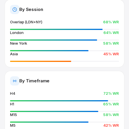
By Session
Overlap (LDN+NY)
68% WR
London
64% WR
New York
58% WR
Asia
45% WR
By Timeframe
H4
72% WR
H1
65% WR
M15
58% WR
M5
42% WR