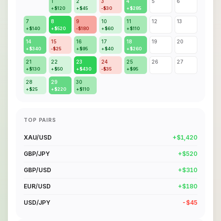
1
2
3
4
5
6
+$120
+$45
-$30
+$285
7
8
9
10
11
12
13
+$140
+$520
-$180
+$60
+$110
14
15
16
17
18
19
20
+$340
-$25
+$95
+$40
+$260
21
22
23
24
25
26
27
+$130
+$50
+$430
-$35
+$95
28
29
30
+$25
+$220
+$110
TOP PAIRS
XAU/USD
+$1,420
GBP/JPY
+$520
GBP/USD
+$310
EUR/USD
+$180
USD/JPY
-$45