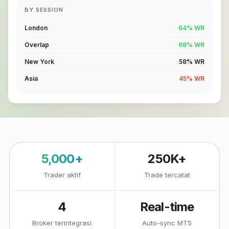
BY SESSION
London
64% WR
Overlap
68% WR
New York
58% WR
Asia
45% WR
5,000+
250K+
Trader aktif
Trade tercatat
4
Real-time
Broker terintegrasi
Auto-sync MT5