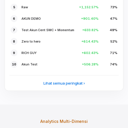
5
Raw
+1,152.57%
73%
6
AKUN DEMO
+901.40%
47%
7
Test Akun Cent SMC + Momentum
+633.82%
49%
8
Zero to hero
+614.43%
52%
9
RICH GUY
+602.43%
71%
10
Akun Test
+506.28%
74%
Lihat semua peringkat
Analytics Multi-Dimensi