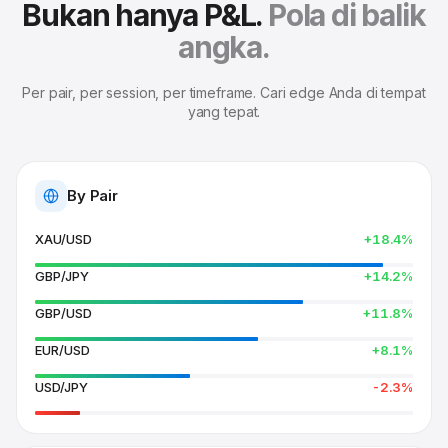
Bukan hanya P&L.
Pola di balik
angka.
Per pair, per session, per timeframe. Cari edge Anda di tempat
yang tepat.
By Pair
XAU/USD
+18.4%
GBP/JPY
+14.2%
GBP/USD
+11.8%
EUR/USD
+8.1%
USD/JPY
-2.3%