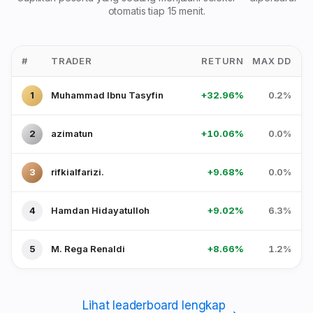
otomatis tiap 15 menit.
#
TRADER
RETURN
MAX DD
1
Muhammad Ibnu Tasyfin
+32.96%
0.2%
2
azimatun
+10.06%
0.0%
3
rifkialfarizi.
+9.68%
0.0%
4
Hamdan Hidayatulloh
+9.02%
6.3%
5
M. Rega Renaldi
+8.66%
1.2%
Lihat leaderboard lengkap