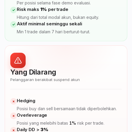
Per posisi selama fase demo evaluasi.
Risk maks
1%
per trade
✓
Hitung dari total modal akun, bukan equity.
Aktif minimal seminggu sekali
✓
Min 1 trade dalam 7 hari berturut-turut.
Yang Dilarang
Pelanggaran berakibat suspend akun
Hedging
×
Posisi buy dan sell bersamaan tidak diperbolehkan.
Overleverage
×
Posisi yang melebihi batas
1%
risk per trade.
Daily DD >
3%
×