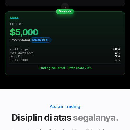
Puncak
TIER 05
$5,000
Professional
AKUN REAL
Profit Target
+6%
Max Drawdown
6%
Daily DD
3%
Risk / Trade
1%
Funding maksimal · Profit share 70%
Aturan Trading
Disiplin di atas
segalanya.