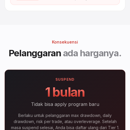
Konsekuensi
Pelanggaran
ada harganya.
SUSPEND
1 bulan
Tidak bisa apply program baru
Berlaku untuk pelanggaran max drawdown, daily
drawdown, risk per trade, atau overleverage. Setelah
masa suspend selesai, Anda bisa daftar ulang dari Tier 1.