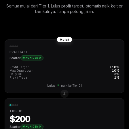
Semua mulai dari Tier 1. Lulus profit target, otomatis naik ke tier
berikutnya. Tanpa potong jalan.
Mulai
EVALUASI
Starter
AKUN DEMO
Profit Target
+10%
Max Drawdown
10%
Daily DD
3%
Risk / Trade
1%
Lulus
↗
naik ke Tier 01
TIER 01
$200
Starter
AKUN DEMO