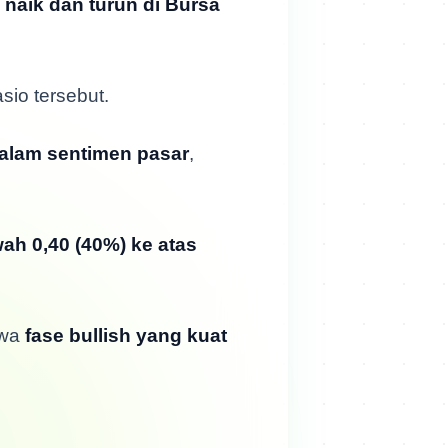
 naik dan turun di Bursa
asio tersebut.
dalam sentimen pasar
,
wah 0,40 (40%) ke atas
hwa
fase bullish yang kuat