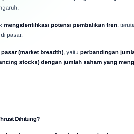
ngaruh.
uk
mengidentifikasi potensi pembalikan tren
, teru
di pasar.
 pasar (market breadth)
, yaitu
perbandingan juml
ancing stocks) dengan jumlah saham yang men
hrust Dihitung?