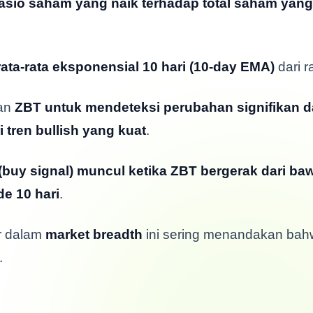
asio saham yang naik terhadap total saham yang
rata-rata eksponensial 10 hari (10-day EMA)
dari r
kan
ZBT untuk mendeteksi perubahan signifikan 
i tren bullish yang kuat
.
i (buy signal) muncul ketika ZBT bergerak dari ba
de 10 hari
.
r dalam
market breadth
ini sering menandakan ba
.