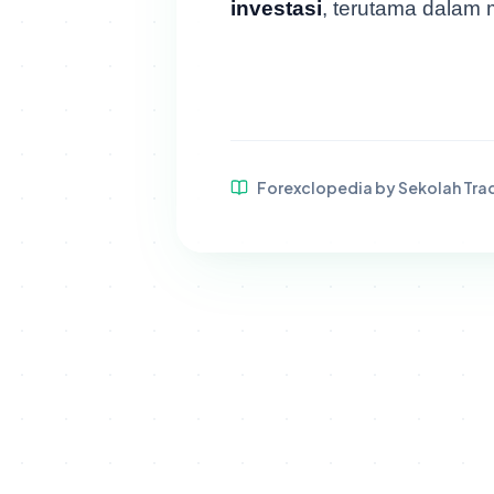
investasi
, terutama dalam 
Forexclopedia by Sekolah Tra