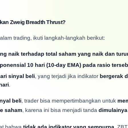
an Zweig Breadth Thrust?
m trading, ikuti langkah-langkah berikut:
ng naik terhadap total saham yang naik dan turu
ponensial 10 hari (10-day EMA) pada rasio terseb
ri sinyal beli
, yang terjadi jika indikator
bergerak d
hari
.
yal beli
, trader bisa mempertimbangkan untuk
mem
ke saham
, karena ini bisa menjadi tanda
dimulainya 
gat bahwa
tidak ada indikator yang sempurna
. ZBT