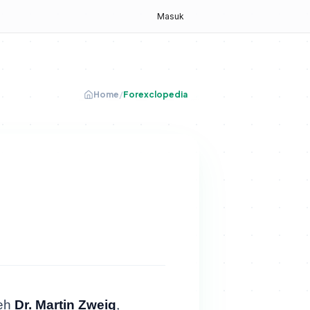
g
Masuk
Home
/
Forexclopedia
leh
Dr. Martin Zweig
,