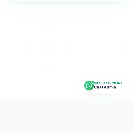
BUTUH BANTUAN?
Chat Admin
Disclaimer.
SETRA CAPITAL PROGRAM adalah program internal
perusahaan. Bukan investasi, bukan pengelolaan dana publik, dan
tidak menghimpun dana masyarakat. Tidak ada jaminan profit.
Diselenggarakan oleh
PT Sekolah Trading Indonesia
(NIB: