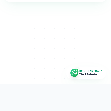
BUTUH BANTUAN?
Chat Admin
Disclaimer.
SETRA CAPITAL PROGRAM adalah program internal
perusahaan. Bukan investasi, bukan pengelolaan dana publik, dan
tidak menghimpun dana masyarakat. Tidak ada jaminan profit.