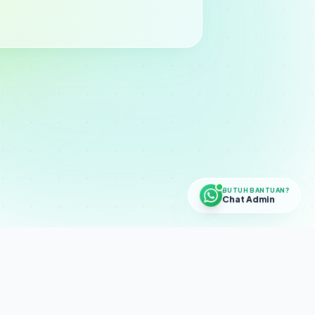
BUTUH BANTUAN?
Chat Admin
dan tidak menghimpun dana masyarakat. Tidak
ons
·
Risk Disclosure