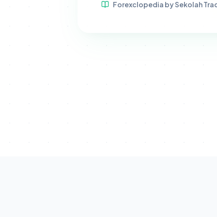
Disclaimer.
SETRA CAPITAL PROGRAM adalah progra
ada jaminan profit. Diselenggarakan oleh
PT Seko