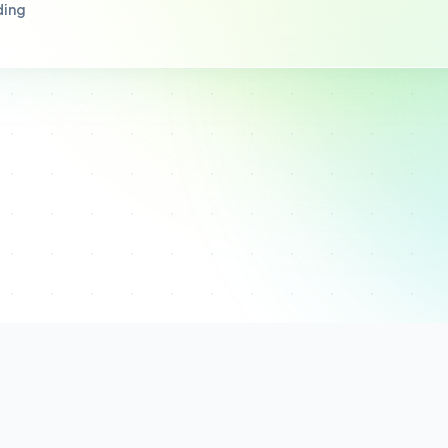
m internal perusahaan. Bukan investasi, bukan pengelolaan dana publik, 
lah Trading Indonesia
(NIB: 2107250050831).
Disclaimer
·
Terms & Conditi