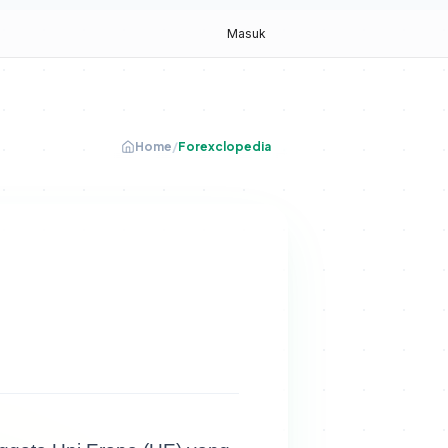
g
Masuk
Home
/
Forexclopedia
ggota Uni Eropa (UE) yang