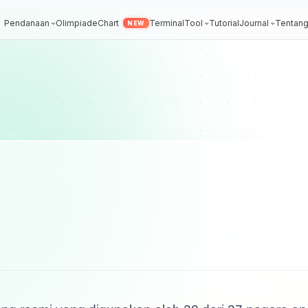
Pendanaan
Olimpiade
Chart
Terminal
Tool
Tutorial
Journal
Tentan
NEW
ng resmi yang digunakan oleh 20 dari 27 negara an