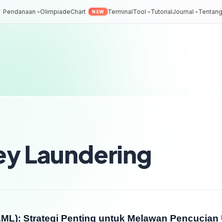
Pendanaan
Olimpiade
Chart
Terminal
Tool
Tutorial
Journal
Tentan
NEW
y Laundering
ML): Strategi Penting untuk Melawan Pencucian