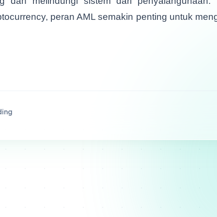
 dan melindungi sistem dari penyalahgunaan. D
ocurrency, peran AML semakin penting untuk meng
ding