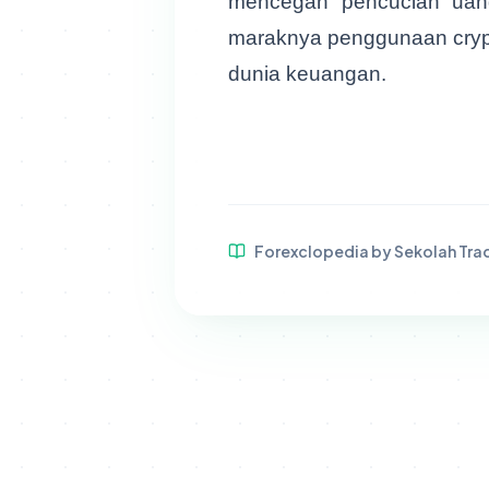
mencegah pencucian uang
maraknya penggunaan crypt
dunia keuangan.
Forexclopedia by Sekolah Tra