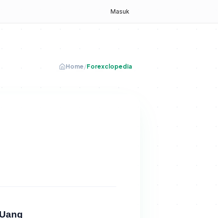
g
Masuk
Home
/
Forexclopedia
 Uang