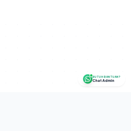
BUTUH BANTUAN?
Chat Admin
Disclaimer.
SETRA CAPITAL PROGRAM adalah program internal
perusahaan. Bukan investasi, bukan pengelolaan dana publik, dan
tidak menghimpun dana masyarakat. Tidak ada jaminan profit.
Diselenggarakan oleh
PT Sekolah Trading Indonesia
(NIB: