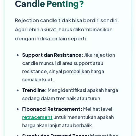
Candle Penting?
Rejection candle tidak bisa berdiri sendiri.
Agar lebih akurat, harus dikombinasikan
dengan indikator lain seperti:
Support dan Resistance:
Jika rejection
candle muncul di area support atau
resistance, sinyal pembalikan harga
semakin kuat.
Trendline:
Mengidentifikasi apakah harga
sedang dalam tren naik atau turun.
Fibonacci Retracement:
Melihat level
retracement
untuk menentukan apakah
harga akan lanjut atau berbalik.
Supply dan Demand Zones:
Memastikan