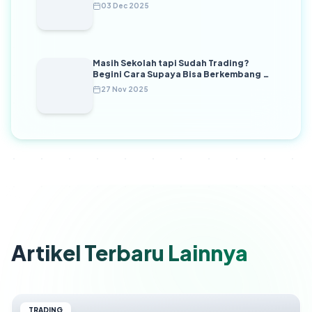
03 Dec 2025
Masih Sekolah tapi Sudah Trading?
Begini Cara Supaya Bisa Berkembang di
Masa Depan
27 Nov 2025
Artikel Terbaru Lainnya
TRADING