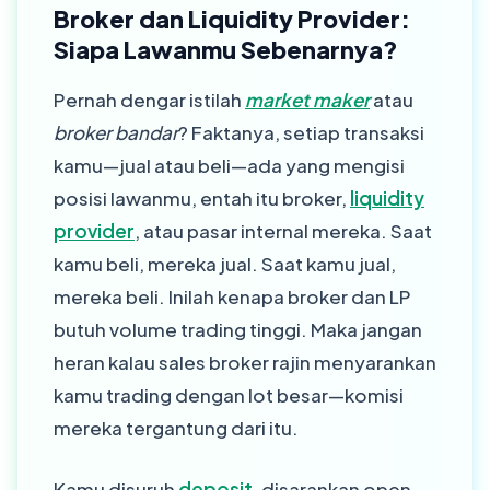
Broker dan Liquidity Provider:
Siapa Lawanmu Sebenarnya?
Pernah dengar istilah
market maker
atau
broker bandar
? Faktanya, setiap transaksi
kamu—jual atau beli—ada yang mengisi
posisi lawanmu, entah itu broker,
liquidity
provider
, atau pasar internal mereka. Saat
kamu beli, mereka jual. Saat kamu jual,
mereka beli. Inilah kenapa broker dan LP
butuh volume trading tinggi. Maka jangan
heran kalau sales broker rajin menyarankan
kamu trading dengan lot besar—komisi
mereka tergantung dari itu.
Kamu disuruh
deposit
, disarankan open